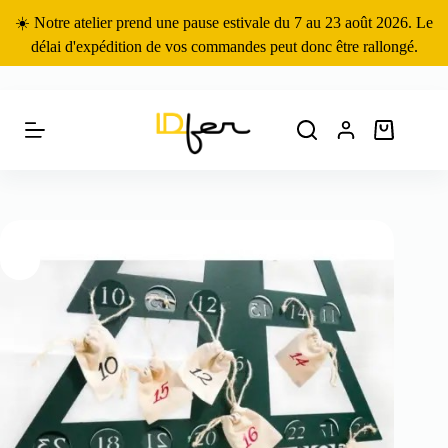
Passer
☀️ Notre atelier prend une pause estivale du 7 au 23 août 2026. Le
au
contenu
délai d'expédition de vos commandes peut donc être rallongé.
Panier
d’achat