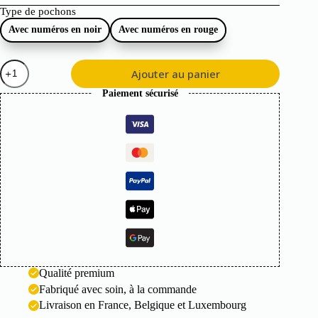
Type de pochons
Avec numéros en noir
Avec numéros en rouge
quantité
Ajouter au panier
de
24
Paiement sécurisé
pochons
en
tissu
Qualité premium
Fabriqué avec soin, à la commande
Livraison en France, Belgique et Luxembourg