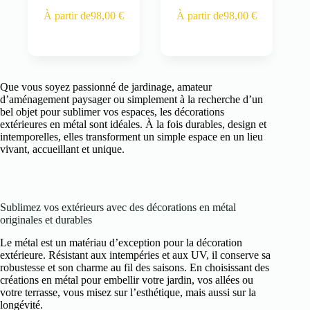
Ce
Ce
À partir de
98,00
€
À partir de
98,00
€
produit
produit
a
a
plusieurs
plusieurs
variations.
variations.
Les
Les
options
options
Que vous soyez passionné de jardinage, amateur
peuvent
peuvent
d’aménagement paysager ou simplement à la recherche d’un
être
être
bel objet pour sublimer vos espaces, les décorations
choisies
choisies
extérieures en métal sont idéales. À la fois durables, design et
sur
sur
intemporelles, elles transforment un simple espace en un lieu
la
la
vivant, accueillant et unique.
page
page
du
du
produit
produit
Sublimez vos extérieurs avec des décorations en métal
originales et durables
Le métal est un matériau d’exception pour la décoration
extérieure. Résistant aux intempéries et aux UV, il conserve sa
robustesse et son charme au fil des saisons. En choisissant des
créations en métal pour embellir votre jardin, vos allées ou
votre terrasse, vous misez sur l’esthétique, mais aussi sur la
longévité.