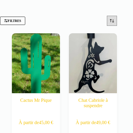
FILTRES
Cactus Mr Pique
Chat Cabriole à
suspendre
Ce
Ce
À partir de
45,00
€
À partir de
49,00
€
produit
produit
a
a