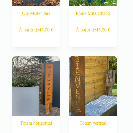
Oie Mister Jars
Poule Miss Chabo
Ce
Ce
À partir de
47,00
€
À partir de
45,00
€
produit
produit
a
a
plusieurs
plusieurs
variations.
variations.
Les
Les
options
options
peuvent
peuvent
être
être
choisies
choisies
sur
sur
la
la
page
page
du
du
produit
produit
Totem horizontal
Totem vertical