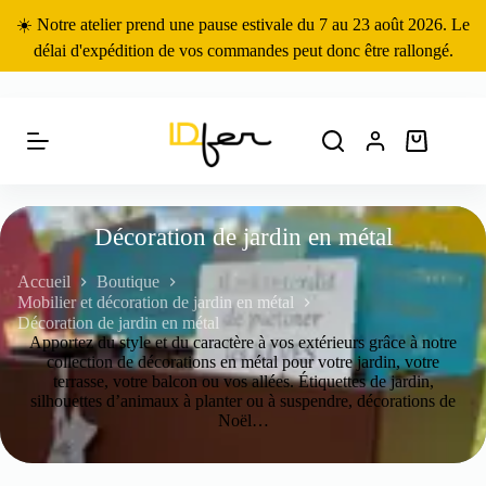
Passer
☀️ Notre atelier prend une pause estivale du 7 au 23 août 2026. Le
au
contenu
délai d'expédition de vos commandes peut donc être rallongé.
Panier
d’achat
Décoration de jardin en métal
Accueil
Boutique
Mobilier et décoration de jardin en métal
Décoration de jardin en métal
Apportez du style et du caractère à vos extérieurs grâce à notre
collection de décorations en métal pour votre jardin, votre
terrasse, votre balcon ou vos allées. Étiquettes de jardin,
silhouettes d’animaux à planter ou à suspendre, décorations de
Noël…