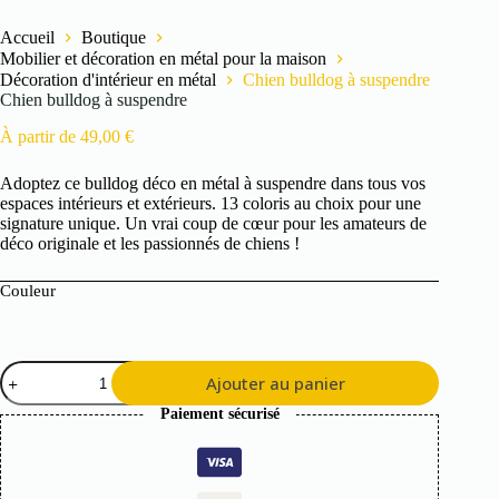
Accueil
Boutique
Mobilier et décoration en métal pour la maison
Décoration d'intérieur en métal
Chien bulldog à suspendre
Chien bulldog à suspendre
À partir de
49,00
€
Adoptez ce bulldog déco en métal à suspendre dans tous vos
espaces intérieurs et extérieurs. 13 coloris au choix pour une
signature unique. Un vrai coup de cœur pour les amateurs de
déco originale et les passionnés de chiens !
Couleur
quantité
Ajouter au panier
de
Chien
Paiement sécurisé
bulldog
à
suspendre