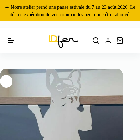
Passer
☀️ Notre atelier prend une pause estivale du 7 au 23 août 2026. Le
au
contenu
délai d'expédition de vos commandes peut donc être rallongé.
Panier
d’achat