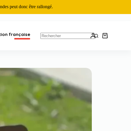
ndes peut donc être rallongé.
tion française
Panier
d’achat
Aucun
résultat