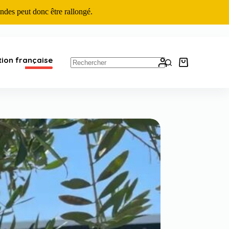
ndes peut donc être rallongé.
tion française
Panier
d’achat
Aucun
résultat