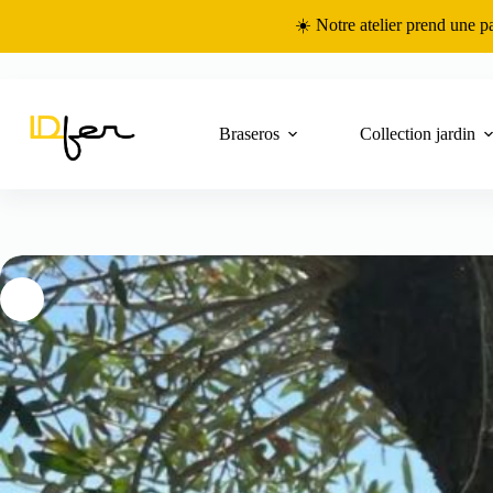
Passer
☀️ Notre atelier prend une p
au
contenu
Braseros
Collection jardin