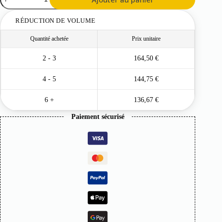
de
Lame
occultante
RÉDUCTION DE VOLUME
brise
vue
Quantité achetée
Prix unitaire
2 - 3
164,50
€
4 - 5
144,75
€
6 +
136,67
€
Paiement sécurisé