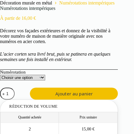
Décoration murale en métal
Numérotations intempériques
Numérotations intempériques
À partir de
16,00
€
Décorez vos façades extérieures et donnez de la visibilité à
votre numéro de maison de manière originale avec nos
numéros en acier corten.
L’acier corten sera livré brut, puis se patinera en quelques
semaines une fois installé en extérieur.
Numérotation
quantité
Ajouter au panier
de
Numérotations
intempériques
RÉDUCTION DE VOLUME
Quantité achetée
Prix unitaire
2
15,00
€