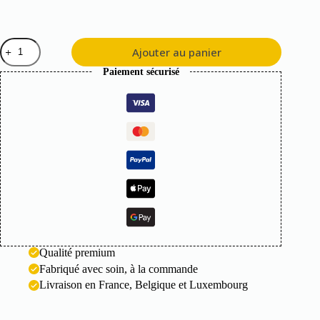
quantité
Ajouter au panier
de
Portes-
Paiement sécurisé
revues
Swan
Qualité premium
Fabriqué avec soin, à la commande
Livraison en France, Belgique et Luxembourg