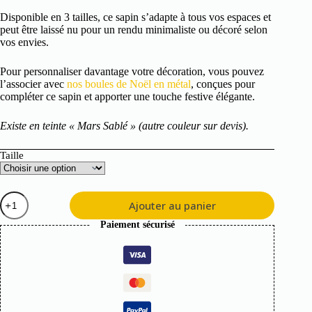
Disponible en 3 tailles, ce sapin s’adapte à tous vos espaces et
peut être laissé nu pour un rendu minimaliste ou décoré selon
vos envies.
Pour personnaliser davantage votre décoration, vous pouvez
l’associer avec
nos boules de Noël en métal
, conçues pour
compléter ce sapin et apporter une touche festive élégante.
Existe en teinte « Mars Sablé » (autre couleur sur devis).
Taille
quantité
Ajouter au panier
de
Sapin
Paiement sécurisé
de
Noël
en
métal