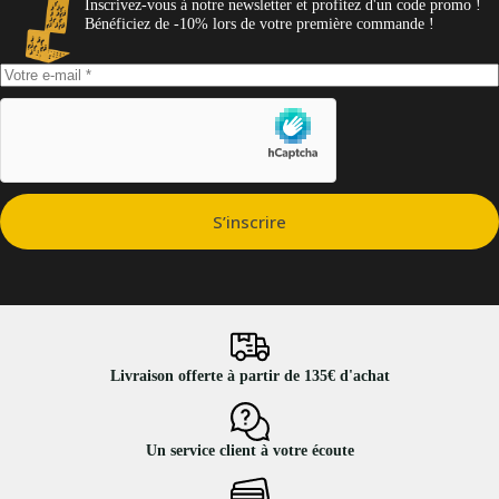
Inscrivez-vous à notre newsletter et profitez d'un code promo !
la
Bénéficiez de -10% lors de votre première commande !
page
du
produit
S’inscrire
Livraison offerte à partir de 135€ d'achat
Un service client à votre écoute