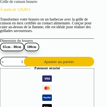
Grille de cuisson brasero
À partir de
129,00
€
Transformez votre brasero en un barbecue avec la grille de
cuisson en inox certifiée au contact alimentaire. Conçue pour
cuire au-dessus de la flamme, elle est idéale pour réaliser des
grillades savoureuses.
Dimension du brasero
65cm - 80cm
100cm
quantité
Ajouter au panier
de
Grille
Paiement sécurisé
de
cuisson
brasero