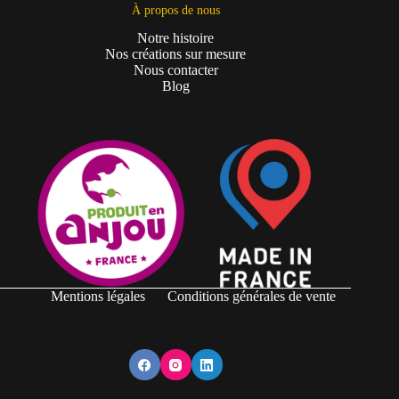
À propos de nous
Notre histoire
Nos créations sur mesure
Nous contacter
Blog
Gérer le consentement
Pour offrir les meilleures expériences, nous utilisons des technologies telles que les
cookies pour stocker et/ou accéder aux informations des appareils. Le fait de consentir
à ces technologies nous permettra de traiter des données telles que le comportement de
navigation ou les ID uniques sur ce site. Le fait de ne pas consentir ou de retirer son
consentement peut avoir un effet négatif sur certaines caractéristiques et fonctions.
Mentions légales
Conditions générales de vente
Accepter
Refuser
Voir les préférences