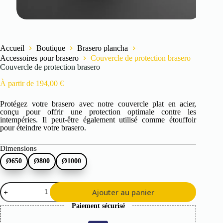
Accueil
Boutique
Brasero plancha
Accessoires pour brasero
Couvercle de protection brasero
Couvercle de protection brasero
À partir de
194,00
€
Protégez votre brasero avec notre couvercle plat en acier,
conçu pour offrir une protection optimale contre les
intempéries. Il peut-être également utilisé comme étouffoir
pour éteindre votre brasero.
Dimensions
Ø650
Ø800
Ø1000
quantité
Ajouter au panier
de
Couvercle
Paiement sécurisé
de
protection