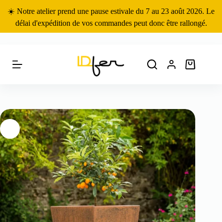
Passer
☀️ Notre atelier prend une pause estivale du 7 au 23 août 2026. Le
au
contenu
délai d'expédition de vos commandes peut donc être rallongé.
Panier
d’achat