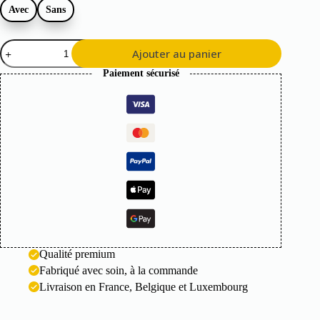
Avec
Sans
quantité
Ajouter au panier
de
Jardinière
Paiement sécurisé
Carré
en
Corten
Qualité premium
Fabriqué avec soin, à la commande
Livraison en France, Belgique et Luxembourg