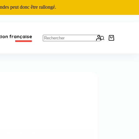
ndes peut donc être rallongé.
tion française
Panier
d’achat
Aucun
résultat