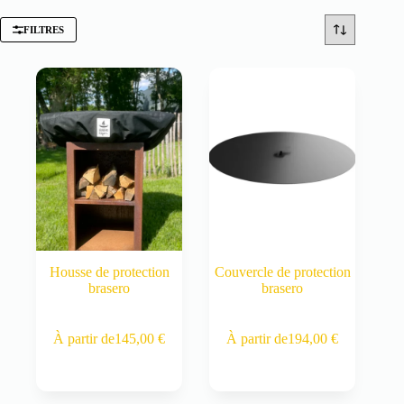
FILTRES
Housse de protection
Couvercle de protection
brasero
brasero
Ce
Ce
À partir de
145,00
€
À partir de
194,00
€
produit
produit
a
a
plusieurs
plusieurs
variations.
variations.