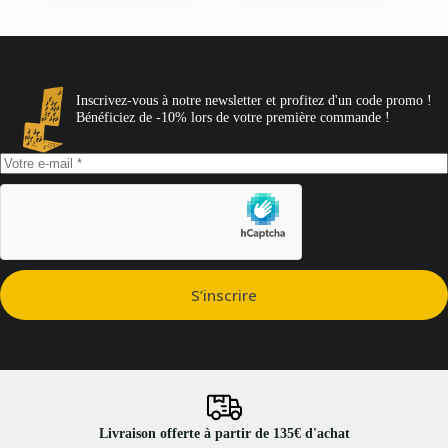
Les
Les
options
options
peuvent
peuvent
être
être
choisies
choisies
sur
sur
Inscrivez-vous à notre newsletter et profitez d'un code promo !
la
la
Bénéficiez de -10% lors de votre première commande !
page
page
du
du
produit
produit
S’inscrire
Livraison offerte à partir de 135€ d'achat