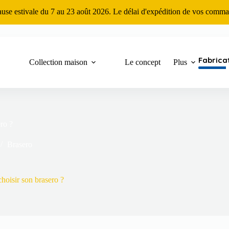
ause estivale du 7 au 23 août 2026. Le délai d'expédition de vos comma
Fabrica
Collection maison
Le concept
Plus
ro ?
Brasero
oisir son brasero ?