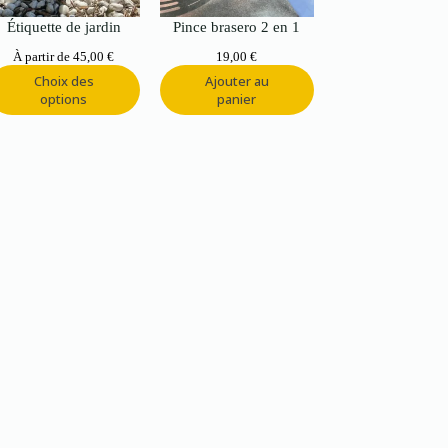
Étiquette de jardin
Pince brasero 2 en 1
À partir de
45,00
€
19,00
€
Choix des
Ajouter au
options
panier