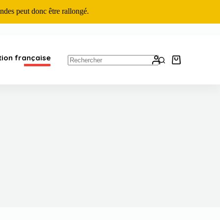
ndes peut donc être rallongé.
tion française
Panier
d’achat
Aucun
résultat